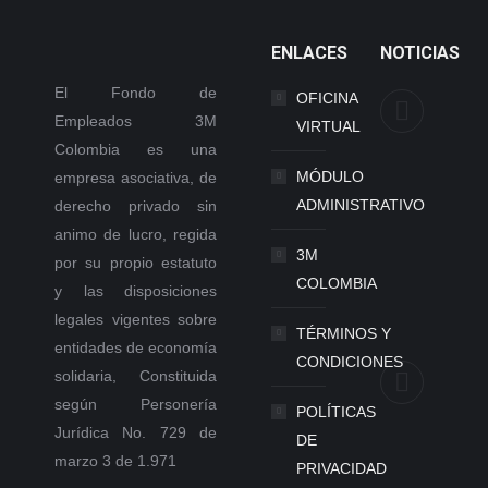
ENLACES
NOTICIAS
El Fondo de
OFICINA
Asamb
Empleados 3M
VIRTUAL
Gener
Colombia es una
Ordina
MÓDULO
empresa asociativa, de
de
ADMINISTRATIVO
derecho privado sin
Deleg
animo de lucro, regida
de
3M
por su propio estatuto
Carác
COLOMBIA
y las disposiciones
Mixta
legales vigentes sobre
20/02/
TÉRMINOS Y
entidades de economía
CONDICIONES
Public
solidaria, Constituida
asoci
según Personería
POLÍTICAS
hábile
Jurídica No. 729 de
DE
inhábi
marzo 3 de 1.971
PRIVACIDAD
2025