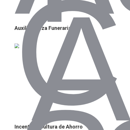
Auxilio Póliza Funeraria
Incentivar Cultura de Ahorro