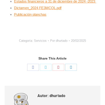
Estados financieros a 31 de diciembre de 2024 -2023
Dictamen_2024 FE3MCOL.pdf
Publicación planchas
Categoría:
Servicios
Por
dhurtado
20/02/2025
Share This Article
Share
Share
Share
Share
on
on
on
on
Facebook
Twitter
Pinterest
LinkedIn
Autor:
dhurtado