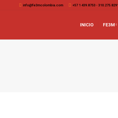
info@fe3mcolombia.com
+57 1 439.8753 - 310.275.829
INICIO
FE3M