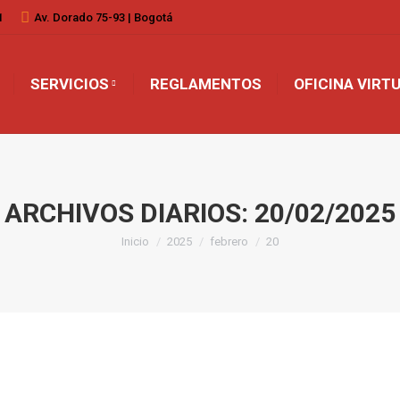
1
Av. Dorado 75-93 | Bogotá
SERVICIOS
REGLAMENTOS
OFICINA VIRT
ARCHIVOS DIARIOS:
20/02/2025
Inicio
2025
febrero
20
Estás aquí: